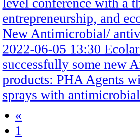
level conference with a 
entrepreneurship, and eco
New Antimicrobial/ ant
2022-06-05 13:30
Ecolar
successfully some new A
products: PHA Agents wi
sprays with antimicrobial 
«
1