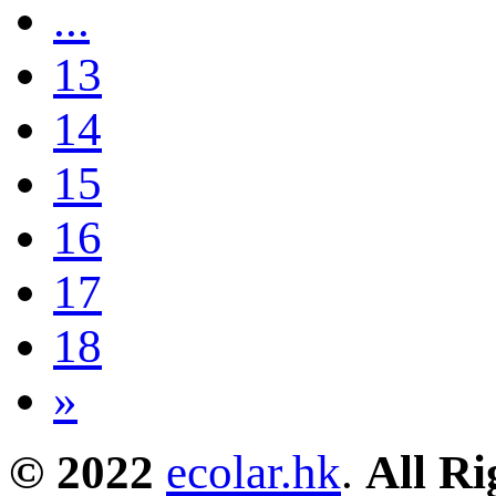
...
13
14
15
16
17
18
»
© 2022
ecolar.hk
.
All Ri