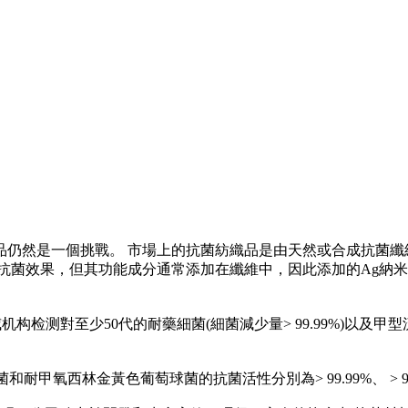
仍然是一個挑戰。 市場上的抗菌紡織品是由天然或合成抗菌纖
抗菌效果，但其功能成分通常添加在纖維中，因此添加的Ag納米
测對至少50代的耐藥細菌(細菌減少量> 99.99%)以及甲型流感病毒
林金黃色葡萄球菌的抗菌活性分別為> 99.99%、 > 99.99%、 