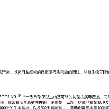
境污染，以及日益嚴峻的微塑膠污染問題的關注，開發生物可降解
®
ECOLAR
”一
系列環保型生物基可降的抗菌抗病毒產品。同
服務：抗菌抗病毒高效整理劑、消毒劑、母粒、紡織品抗菌整理
00平的生產基地，以及500平實驗室，目前助劑每年產量100噸