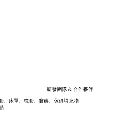
研發團隊 & 合作夥伴
被套、床單、枕套、窗簾、傢俱填充物
品