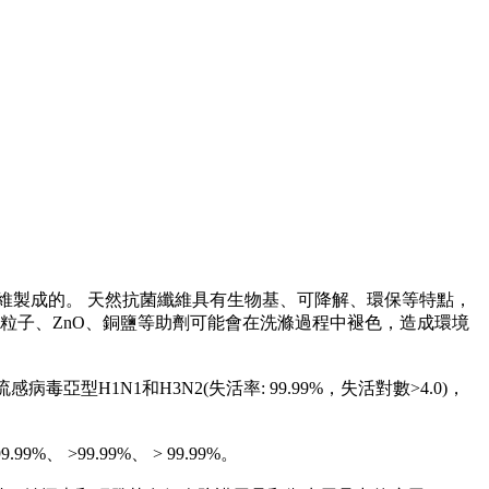
維製成的。 天然抗菌纖維具有生物基、可降解、環保等特點，
粒子、ZnO、銅鹽等助劑可能會在洗滌過程中褪色，造成環境
亞型H1N1和H3N2(失活率: 99.99%，失活對數>4.0)，
>99.99%、 > 99.99%。