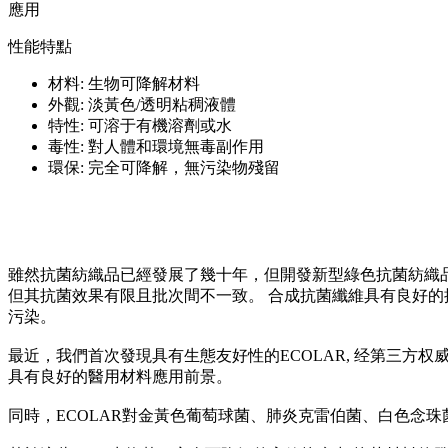
應用
性能特點
材料: 生物可降解材料
外觀: 淡黃色/透明粘稠液體
特性: 可溶于有機溶劑或水
毒性: 對人體和環境無毒副作用
環保: 完全可降解，無污染物殘留
雖然抗菌紡織品已經發展了幾十年，但開發新型綠色抗菌紡織品
但其抗菌效果有限且批次間不一致。 合成抗菌纖維具有良好的
污染。
最近，我們首次發現具有生態友好性的ECOLAR, 经第三方权威机构检
具有良好的醫用材料應用前景。
同時，ECOLAR對金黃色葡萄球菌、肺炎克雷伯菌、白色念珠菌和耐甲氧西